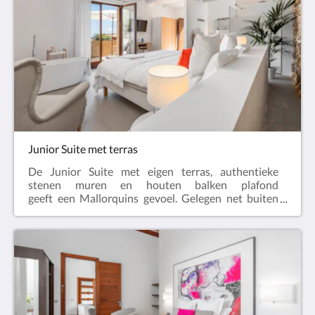
Nespresso koffiemachine, waterkoker, gratis fles
water, een selectie van thee en koffie,
airconditioning, tv met internationale zenders, dvd-
speler, zwembad/strand handdoeken, badslippers,
make-up spiegel en passpiegel, kluis, krachtige
haardroger, Rituals producten en gratis wi-fi.De
kamer kan worden klaar gemaakt met een super
kingsize bed (180x200cm) of met twee
eenpersoonsbedden.
Junior Suite met terras
De Junior Suite met eigen terras, authentieke
stenen muren en houten balken plafond
geeft een Mallorquins gevoel. Gelegen net buiten
het hoofdgebouw, biedt deze kamer een
rustige, privé ligging met een prachtig zicht op het
binnenland. Deze suite heeft een vrijstaand bad in
de slaapkamer en een mooie glazen
inloopdouche. Tot de moderne voorzieningen in
deze kamer behoren: Nespresso koffiemachine,
waterkoker, gratis fles water, een selectie van thee
en koffie, airconditioning, tv met internationale