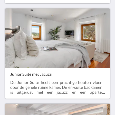
inloopdouche en inbouwkast. De moderne
voorzieningen van deze kamers zijn onder andere:
Nespresso koffiemachine, waterkoker, gratis fles
water, een selectie van thee en koffie,
airconditioning, tv met internationale zenders, dvd-
speler, zwembad/strand handdoeken, badslippers,
make-up spiegel en passpiegel, kluis, krachtige
haardroger, Rituals producten en gratis wi-fi.De
kamer kan worden klaar gemaakt met een super
kingsize bed (180x200cm) of met twee
eenpersoonsbedden.
Junior Suite met Jacuzzi
De Junior Suite heeft een prachtige houten vloer
door de gehele ruime kamer. De en-suite badkamer
is uitgerust met een jacuzzi en een aparte
inloopdouche, evenals dubbele wastafels. Vanuit
welk raam je ook kijkt, de grote verscheidenheid aan
uitzichten zijn adembenemend. De moderne
voorzieningen van deze kamers zijn onder andere: