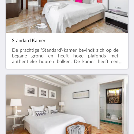
zenders, dvd-speler, zwembad/strand handdoeken,
badslippers, make-up spiegel en passpiegel, kluis,
krachtige haardroger, Rituals producten en gratis
wi-fi.De kamer kan worden klaar gemaakt met een
super kingsize bed (180x200cm) of met twee
eenpersoonsbedden.
Standard Kamer
De prachtige 'Standard'-kamer bevindt zich op de
begane grond en heeft hoge plafonds met
authentieke houten balken. De kamer heeft een
prachtige lokale stenen vloer en is voorzien van alle
moderne luxes. De eigen badkamer is uitgerust met
een bad en een douche boven het bad. Tot de
moderne voorzieningen in deze kamer behoren:
Nespresso koffiemachine, waterkoker, gratis fles
water, een selectie van thee en koffie,
airconditioning, tv met internationale zenders, dvd-
speler, zwembad/strand handdoeken, badslippers,
make-up spiegel en passpiegel, kluis, krachtige
haardroger, Rituals producten en gratis wi-fi.De
kamer kan worden klaar gemaakt met een super
kingsize bed (180x200cm) of met twee