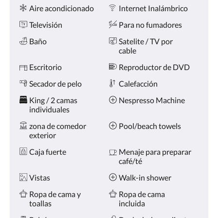
Comodidades
la
Aire acondicionado
Internet Inalámbrico
derecha,
o
Televisión
Para no fumadores
pulse
los
Baño
Satelite / TV por
botones
cable
siguiente
Escritorio
Reproductor de DVD
y
anterior.
Secador de pelo
Calefacción
King / 2 camas
Nespresso Machine
individuales
zona de comedor
Pool/beach towels
exterior
Caja fuerte
Menaje para preparar
café/té
Vistas
Walk-in shower
Ropa de cama y
Ropa de cama
toallas
incluida