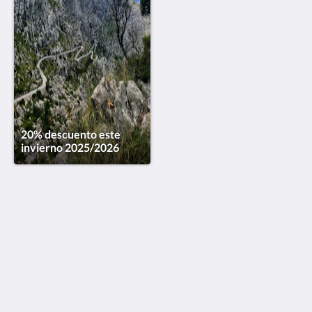
20% descuento este
invierno 2025/2026
Finca Son Arnau
Carrer Son Arnau 3-5
Selva Illes Balears 07313
Spain
+34609610641